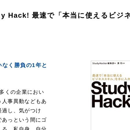
udy Hack! 最速で「本当に使えるビ
いなく勝負の1年と
、多くの企業におい
う人事異動などもあ
経過し、気がつけ
であっという間にゴ
える。私自身、自分