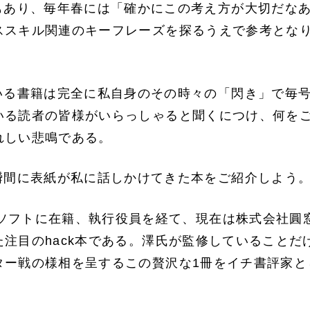
もあり、毎年春には「確かにこの考え方が大切だな
ススキル関連のキーフレーズを探るうえで参考とな
いる書籍は完全に私自身のその時々の「閃き」で毎
いる読者の皆様がいらっしゃると聞くにつけ、何を
れしい悲鳴である。
瞬間に表紙が私に話しかけてきた本をご紹介しよう
ロソフトに在籍、執行役員を経て、現在は株式会社圓
注目のhack本である。澤氏が監修していることだ
ター戦の様相を呈するこの贅沢な1冊をイチ書評家と