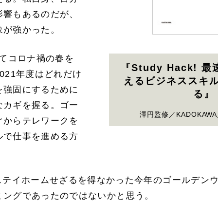
影響もあるのだが、
象が強かった。
けてコロナ禍の春を
『Study Hack!
021年度はどれだけ
えるビジネススキ
を強固にするために
る』
なカギを握る。ゴー
澤円監修／KADOKAWA
ぐからテレワークを
ルで仕事を進める方
ステイホームせざるを得なかった今年のゴールデン
ミングであったのではないかと思う。