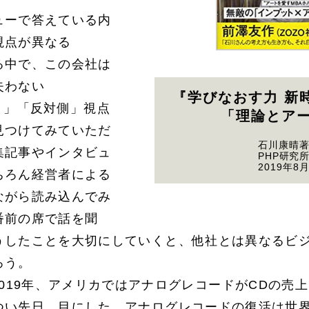
ューで答えている内
視点が異なる
る中で、この会社は
失わない
『学びなおす力 新
り」「反対側」視点
「理論とア
見つけてみていただ
石川康晴
集記事やインタビュ
PHP研究
2019年8
ちろん経営者による
ながら読み込んでみ
番前の席で話を聞
うしたことを大切にしていくと、他社とは異なるビ
ろう。
019年、アメリカではアナログレコードがCDの売
つい先日、目にした。アナログレコードの復活は世