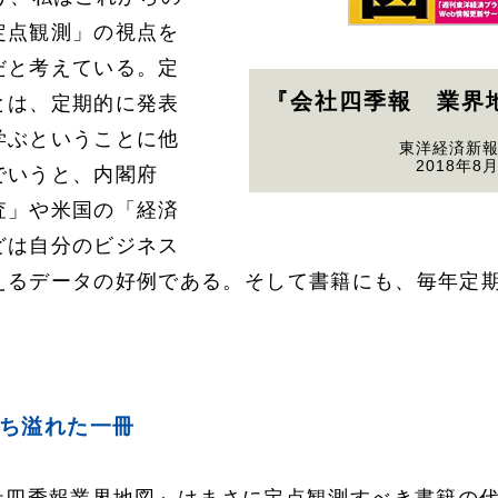
定点観測」の視点を
だと考えている。定
『会社四季報 業界地
とは、定期的に発表
学ぶということに他
東洋経済新
2018年8
でいうと、内閣府
査」や米国の「経済
どは自分のビジネス
えるデータの好例である。そして書籍にも、毎年定
ち溢れた一冊