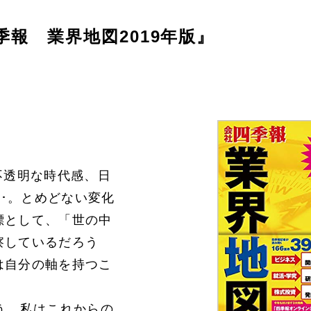
季報 業界地図2019年版』
不透明な時代感、日
･･。とめどない変化
標として、「世の中
察しているだろう
は自分の軸を持つこ
。
そう、私はこれからの