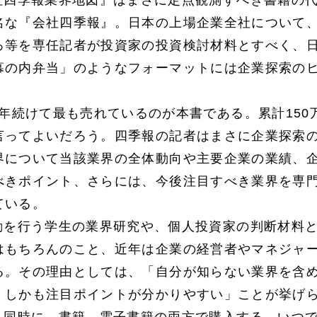
社四季報業界地図』はまさに定点観測すべき書籍の
名な『会社四季報』。日本の上場企業全社について
ろ等を専任記者が投資家の投資検討材料とすべく、
幕の内弁当」のようなフォーマットには企業探索の
年続けて最も売れているのが本書である。累計150
言ってよいだろう。四季報の記者はまさに企業探索
界について当該業界の全体動向や主要企業の業績、企
べきポイント、さらには、今後注目すべき業界を専
ている。
動を行う学生の業界研究や、個人投資家の判断材料
はもちろんのこと、近年は企業の経営者やマネジャ
る。その理由としては、「自分が知らない業界を含
、しかも注目ポイントが分かりやすい」ことが挙げ