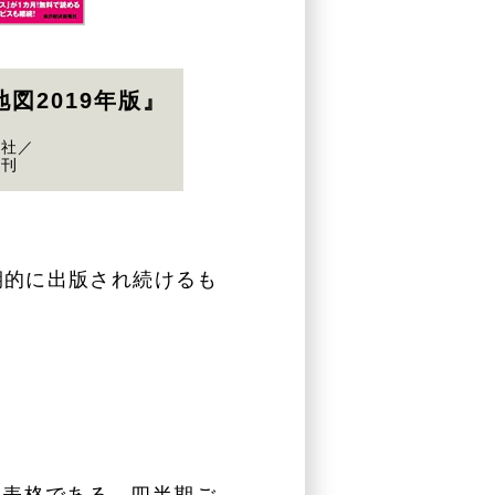
図2019年版』
報社／
月刊
期的に出版され続けるも