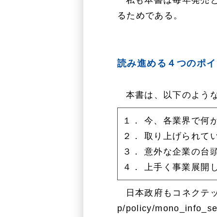
私も本書は毎年発売
るためである。
読み進める４つのポイ
本書は、以下のよう
１． 今、各業界で何
２． 取り上げられて
３． 意外な企業の台
４． 上手く事業展開
日本政府もコネクテ
p/policy/mono_info_se