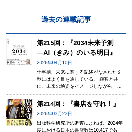
過去の連載記事
第215回：『2034未来予測
―AI（きみ）のいる明日』
2026年04月10日
仕事柄、未来に関する記述がなされた文
献にはよく目を通している。 顧客と共
に、未来の絵姿をイメージしながら、中
期経営計画策定、既存事業の再構築、新
規事業検討支援を行うことが多い私にと
第214回：『書店を守れ！』
って、国内外で刊行される示唆に富んだ
2026年03月23日
未来予測本の内容を把握しておくことは
責務であり、極めて重要なインプットと
出版科学研究所の調査によれば、2024年
なる。
度における日本の書店数は10,417であ