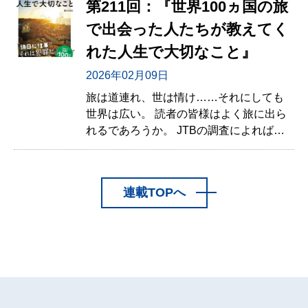
第211回：『世界100ヵ国の旅
で出会った人たちが教えてく
れた人生で大切なこと』
2026年02月09日
旅は道連れ、世は情け……それにしても
世界は広い。 読者の皆様はよく旅に出ら
れるであろうか。 JTBの調査によれば、
2025年12月～2026年1月の年末年始休暇
に1泊以上の旅行に出かけた方の数は推計
3,987万人（対前年102.5％）で、そのう
連載TOPへ
ち海外旅行者は100万人（対前年
131.5％）とのことである。