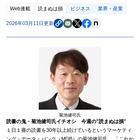
Web連載
読まぬは損
ビジネス
業界・産業
2026年03月11日更新
菊池健司氏
読書の鬼・菊池健司氏イチオシ 今週の"読まぬは損"
１日１冊の読書を30年以上続けているというマーケティ
ング・データ・バンク（MDB）の菊池健司氏。 「これか