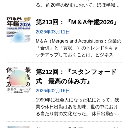
る。 約20年の歴史において、ほぼ半減し
ている（2003年度は20,880）。
第213回：『M＆A年鑑2026』
2026年03月11日
M＆A（Mergers and Acquisitions：企業の
「合併」と「買収」）のトレンドをキャ
ッチアップしておくことは、ビジネスパ
ーソンにとってとても大切なことであ
る。 なぜなら、未来の兆しを読み解くこ
第212回：『スタンフォード
ができる１つの重要指標だからだ。
式 最高の休み方』
2026年02月16日
1990年に社会人になった私にとって、残
業や休日出勤はある意味、世の中におけ
る当たり前の文化だった。 休日出勤がカ
ッコいいと思っていた時代もあった。 ま
さに若気の至りである。