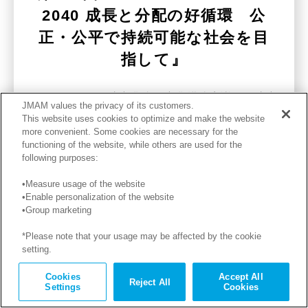
2040 成長と分配の好循環 公
正・公平で持続可能な社会を目
指して』
2025年4月、経済産業省の産業構造審議会経済産
JMAM values the privacy of its customers.
業政策新機軸部会において、約8年ぶりとなる国
This website uses cookies to optimize and make the website
more convenient. Some cookies are necessary for the
の産業構造ビジョンが公開された。
functioning of the website, while others are used for the
following purposes:
•Measure usage of the website
•Enable personalization of the website
•Group marketing
*Please note that your usage may be affected by the cookie
setting.
記事を読む
Cookies
Accept All
Reject All
Settings
Cookies