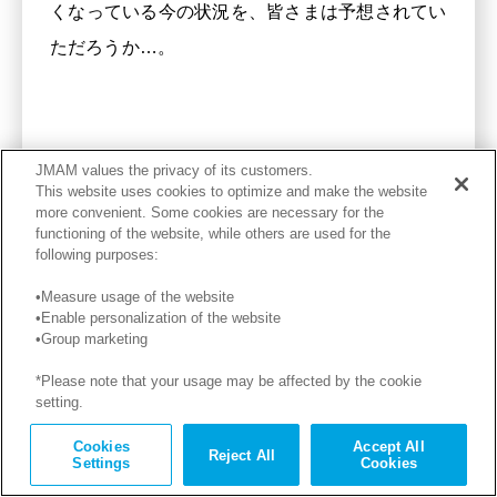
くなっている今の状況を、皆さまは予想されてい
ただろうか…。
JMAM values the privacy of its customers.
This website uses cookies to optimize and make the website
more convenient. Some cookies are necessary for the
functioning of the website, while others are used for the
記事を読む
following purposes:
•Measure usage of the website
•Enable personalization of the website
•Group marketing
2025年09月05日
*Please note that your usage may be affected by the cookie
setting.
第205回：『会社四季報 業界地図
Cookies
Accept All
Reject All
Settings
Cookies
2026年版』