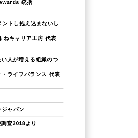
Rewards 統括
メントし抱え込まないし
まねキャリア工房 代表
たい人が増える組織のつ
・ライフバランス 代表
ゾンジャパン
態調査2018より