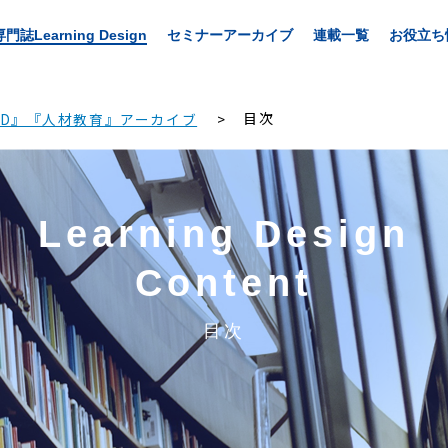
専門誌Learning Design
セミナーアーカイブ
連載一覧
お役立ち
目次
LD』『人材教育』アーカイブ
Learning Design
Content
目次