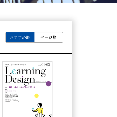
号
おすすめ順
ページ順