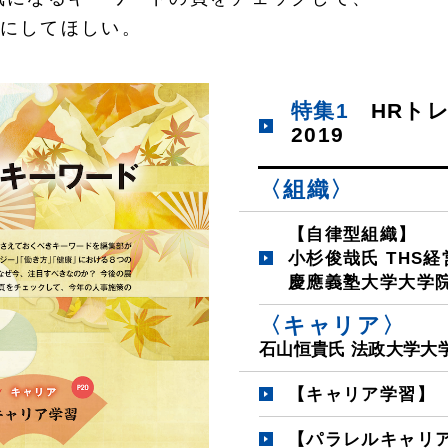
にしてほしい。
特集1
HRト
2019
〈組織〉
【自律型組織】
小杉俊哉氏 THS経
慶應義塾大学大学院
〈キャリア〉
石山恒貴氏 法政大学大
【キャリア学習】
【パラレルキャリ