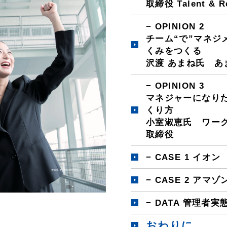
取締役 Talent & 
− OPINION 2
チーム“で”マネジ
くみをつくる
沢渡 あまね氏 あ
− OPINION 3
マネジャーになり
くり方
小室淑恵氏 ワーク
取締役
− CASE 1 イオン
− CASE 2 アマ
− DATA 管理者実
おわりに