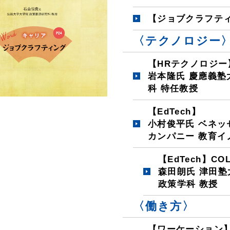
【ジョブクラフテ
〈テクノロジー
【HRテクノロジー
岩本隆氏 慶應義塾
科 特任教授
【EdTech】
小村俊平氏 ベネッ
カンパニー 教育イ
【EdTech】CO
森田朗氏 津田塾
政策学科 教授
〈働き方〉
【ワーケーション