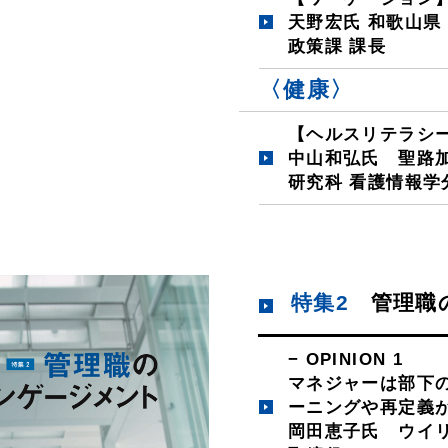
天野宏氏 和歌山県
政策課 課長
〈健康〉
【ヘルスリテラシ
中山和弘氏 聖路加
研究科 看護情報学
特集2
管理職
− OPINION 1
マネジャーは部下
ーニングや再定義
岡田恵子氏 ウイ