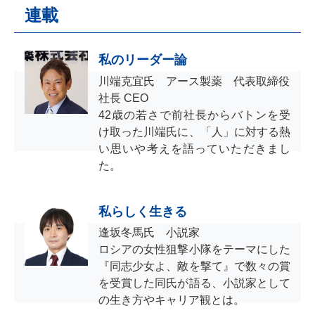
連載
私のリーダー論
川端克宜氏 アース製薬 代表取締役
社長 CEO
42歳の若さで前社長からバトンを受
け取った川端氏に、「人」に対する熱
い思いや考えを語っていただきまし
た。
私らしく生きる
逢坂冬馬氏 小説家
ロシアの女性狙撃小隊をテーマにした
『同志少女よ、敵を撃て』で数々の賞
を受賞した同氏が語る、小説家として
の生き方やキャリア観とは。