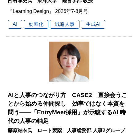
西村孝史氏 東洋大学 経営学部 教授
『Learning Design』 2026年7-8月号
AI
効率化
戦略人事
生成AI
AIと人事のつながり方 CASE2 直接会うこ
とから始める仲間探し 効率ではなく本質を
問う――「EntryMeet採用」が示唆するAI 時
代の人事の軸足
藤原結衣氏 ロート製薬 人事総務部 人事2グループ