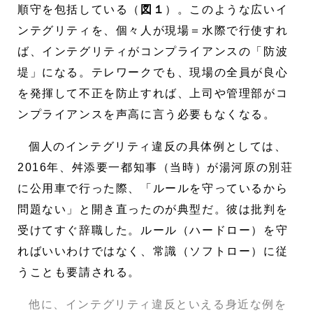
順守を包括している（
図１
）。このような広いイ
ンテグリティを、個々人が現場＝水際で行使すれ
ば、インテグリティがコンプライアンスの「防波
堤」になる。テレワークでも、現場の全員が良心
を発揮して不正を防止すれば、上司や管理部がコ
ンプライアンスを声高に言う必要もなくなる。
個人のインテグリティ違反の具体例としては、
2016年、舛添要一都知事（当時）が湯河原の別荘
に公用車で行った際、「ルールを守っているから
問題ない」と開き直ったのが典型だ。彼は批判を
受けてすぐ辞職した。ルール（ハードロー）を守
ればいいわけではなく、常識（ソフトロー）に従
うことも要請される。
他に、インテグリティ違反といえる身近な例を