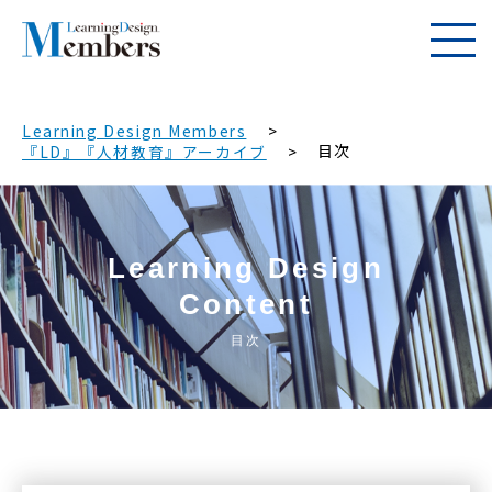
Learning Design Members
目次
『LD』『人材教育』アーカイブ
Learning Design
Content
目次