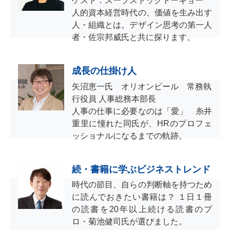
ゲスト：スープストックトーキョー
人的資本経営時代の、価値を生み出す
人・組織とは。デザイン思考の第一人
者・佐宗邦威氏と共に探ります。
成長の仕掛け人
矢沼恵一氏 オリオンビール 常務執
行役員 人事総務本部長
人事の仕事に必要なのは「愛」 糸井
重里に憧れた同氏が、HRのプロフェ
ッショナルになるまでの軌跡。
続・書籍に学ぶビジネストレンド
時代の節目、自らの判断軸を持つため
に読んでおきたい書籍は？ １日１冊
の読書を20年以上続ける読書のプ
ロ・菊池健司氏が選びました。