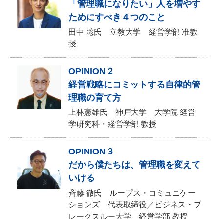
「管理職になりたい」人を増やす
ためにすべき４つのこと
田中 聡氏 立教大学 経営学部 准教
授
OPINION２
経営戦略にコミットする自律的管
理職の育て方
上林憲雄氏 神戸大学 大学院 経営
学研究科・経営学部 教授
OPINION３
だから僕たちは、管理職を変えて
いける
斉藤 徹氏 ループス・コミュニケー
ションズ 代表取締役／ビジネス・ブ
レークスルー大学 経営学部 教授