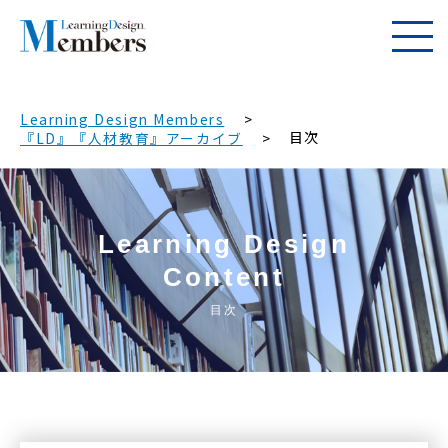
Learning Design Members
目次
『LD』『人材教育』アーカイブ
Learning Design
Content
目次