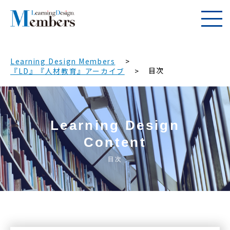
Learning Design Members
目次
『LD』『人材教育』アーカイブ
Learning Design
Content
目次