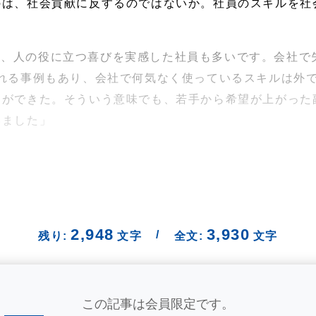
のは、社会貢献に反するのではないか。社員のスキルを社
て、人の役に立つ喜びを実感した社員も多いです。会社で
される事例もあり、会社で何気なく使っているスキルは外
とができた。そういう意味でも、若手から希望が上がった
いました」
2,948
3,930
/
残り:
文字
全文:
文字
この記事は会員限定です。