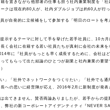
に籍を置きながら他部署の仕事も担う社内兼業制度を「社
ークは現在約80人が、社内ダブルジョブは約60人が行
員が自発的に立候補をして参加する「明日のロートを考え
提示するテーマに対して手を挙げた若手社員に、10カ
ら長く会社に在籍する若い社員たちが真剣に会社の未来を
014年に『社員がもっとも早く成長するために、会社は
ってもらって出た結論のひとつが副業と社内兼業の要望で
同）
たい」「社外でネットワークをつくりたい」「社外でも通
長への思いに経営陣が応え、2016年2月に新制度が発表
案は出てきません。賛否両論ありましたが、若手からの提
弊社の新コーポレートアイデンティティ『NEVER SA