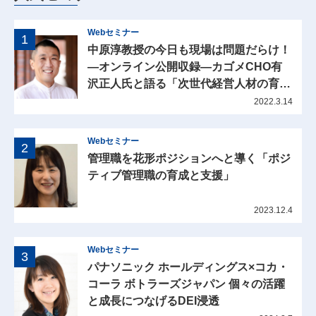
Webセミナー
中原淳教授の今日も現場は問題だらけ！
―オンライン公開収録―カゴメCHO有
沢正人氏と語る「次世代経営人材の育
成」
2022.3.14
Webセミナー
管理職を花形ポジションへと導く「ポジ
ティブ管理職の育成と支援」
2023.12.4
Webセミナー
パナソニック ホールディングス×コカ・
コーラ ボトラーズジャパン 個々の活躍
と成長につなげるDEI浸透