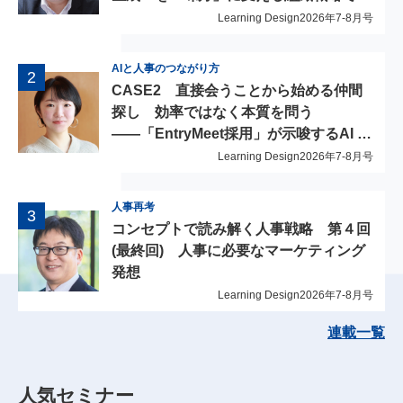
と組織のポテンシャルを最大限に引き出
Learning Design
2026年7-8月号
す
AIと人事のつながり方
CASE2 直接会うことから始める仲間
探し 効率ではなく本質を問う
――「EntryMeet採用」が示唆するAI 時
代の人事の軸足
Learning Design
2026年7-8月号
人事再考
コンセプトで読み解く人事戦略 第４回
(最終回) 人事に必要なマーケティング
発想
Learning Design
2026年7-8月号
連載一覧
人気セミナー