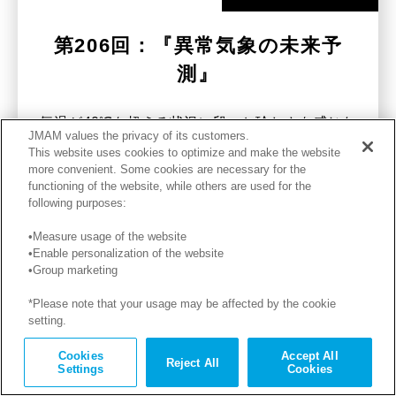
第206回：『異常気象の未来予
測』
気温が40℃を超える状況に段々と珍しさを感じな
JMAM values the privacy of its customers.
くなっている今の状況を、皆さまは予想されてい
This website uses cookies to optimize and make the website
more convenient. Some cookies are necessary for the
ただろうか…。
functioning of the website, while others are used for the
following purposes:
•Measure usage of the website
•Enable personalization of the website
•Group marketing
*Please note that your usage may be affected by the cookie
setting.
記事を読む
Cookies
Accept All
Reject All
Settings
Cookies