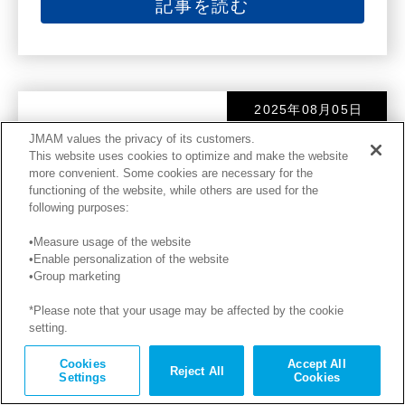
記事を読む
2025年08月05日
JMAM values the privacy of its customers.
This website uses cookies to optimize and make the website
第204回：『もうけの仕組み ビ
more convenient. Some cookies are necessary for the
ジネスモデル大図鑑 404社を徹
functioning of the website, while others are used for the
following purposes:
底検証！』
•Measure usage of the website
•Enable personalization of the website
私が勤務する日本能率協会総合研究所のマーケテ
•Group marketing
ィング・データ・バンク（MDB）には、年間契
*Please note that your usage may be affected by the cookie
約を頂いている企業の皆様から、日々、様々な調
setting.
査依頼が寄せられている。
Cookies
Accept All
Reject All
Settings
Cookies