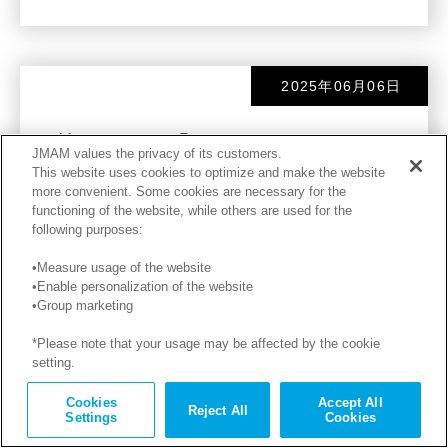
2025年06月06日
第202回：『FUTURE DESIGN
JMAM values the privacy of its customers.
2040 成長と分配の好循環 公
This website uses cookies to optimize and make the website
more convenient. Some cookies are necessary for the
正・公平で持続可能な社会を目
functioning of the website, while others are used for the
following purposes:
指して』
•Measure usage of the website
•Enable personalization of the website
2025年4月、経済産業省の産業構造審議会経済産
•Group marketing
業政策新機軸部会において、約8年ぶりとなる国
*Please note that your usage may be affected by the cookie
の産業構造ビジョンが公開された。
setting.
Cookies
Accept All
Reject All
Settings
Cookies