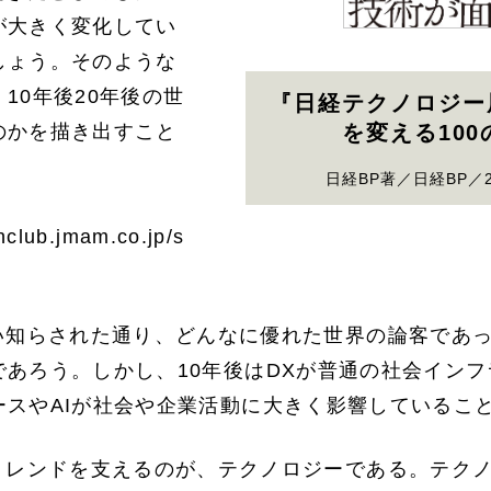
が大きく変化してい
しょう。そのような
10年後20年後の世
『日経テクノロジー展
のかを描き出すこと
を変える10
日経BP著／日経BP／2
jhclub.jmam.co.jp/s
い知らされた通り、どんなに優れた世界の論客であっ
あろう。しかし、10年後はDXが普通の社会インフ
ースやAIが社会や企業活動に大きく影響しているこ
トレンドを支えるのが、テクノロジーである。テク