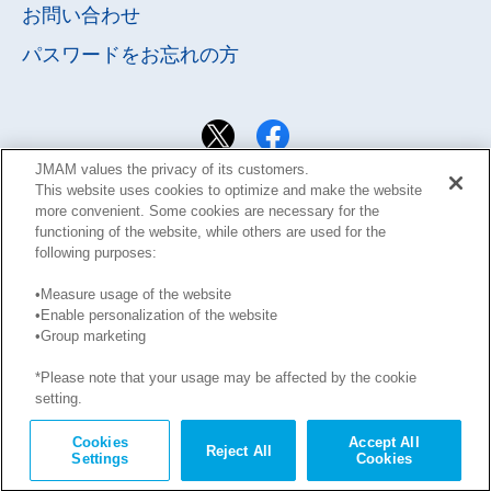
お問い合わせ
パスワードを
お忘れの方
JMAM values the privacy of its customers.
This website uses cookies to optimize and make the website
more convenient. Some cookies are necessary for the
functioning of the website, while others are used for the
following purposes:
•Measure usage of the website
•Enable personalization of the website
•Group marketing
サイト利用規約
Learning Design Members会員規約
プライバシーポリシー
GDPRプライバシーポリシー
*Please note that your usage may be affected by the cookie
このサイトに掲載された記事の無断転載を禁じます。
setting.
Copyright © JMA Management Center Inc.
Cookies
Accept All
Reject All
Settings
Cookies