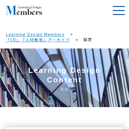
Learning Design Members
目次
『LD』『人材教育』アーカイブ
Learning Design
Content
目次