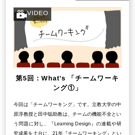
VIDEO
第5回：What’s 「チームワーキ
ング①」
今回は「チームワーキング」です。立教大学の中
【グラフィックレコーディング
原淳教授と田中聡助教は、チームの機能不全とい
by】
う問題に対し、『Learning Design』の連載や研
岸 智子
（きし ともこ） 氏
究成果を土台に、21年『チームワーキング』とい
社会人学び直しプログラムコーディ