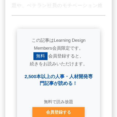
題や、ベテラン社員のモチベーション維
持のための施策が模索されるなか、近
年、注目されてきています。
では何をどう工夫することなのでしょ
この記事はLearning Design
うか。東京女子医科大学医学部の櫻谷あ
Members会員限定です。
すか氏取材記事をもとに、グラレコで解
無料
会員登録すると、
説しましょう。
続きをお読みいただけます。
＜もっと知りたい方へ解説＞
2,500本以上の人事・人材開発専
参考文献：『Learning Design』2020年
門記事が読める！
１－２月号特集 櫻谷あすか氏記事
「ジョブ・クラフティングで ストレス低
無料で読み放題
減・生産性向上を！」
会員登録する
https://jhclub.jmam.co.jp/acv/magazine/con