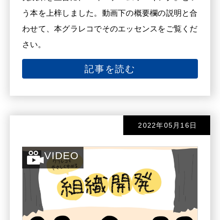
ネーター
う本を上梓しました。動画下の概要欄の説明と合
わせて、本グラレコでそのエッセンスをご覧くだ
神奈川県小田原市出身。小売
さい。
業での販売、店舗企画に従事し
た後、情報サービス企業の障害
記事を読む
者特例子会社で総務、広報、人
材開発に携わる。会社員の傍ら
大学院に進学、修了後は様々な
対話型ワークショップを企画、
2022年05月16日
運営。2013年福岡へ。グラフィ
VIDEO
ックレコーディングを広めるこ
とをライフワークに活動中。