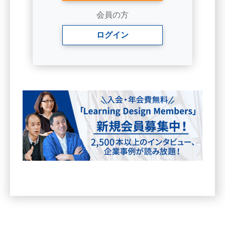
content_id=16044
会員の方
ログイン
ジョブ・クラフティングとは、次の３
つの工夫をすることだと、整理されてい
ます。
① タスク……（仕事のやり方の工夫）
② 人間関係……（周りの人への工夫）
③ 認知……（考え方の工夫）
①のタスク、仕事のやり方の工夫とい
うのは効率的に仕事をこなすだけではな
く、自分の気持ちがワクワクする工夫を
する、ということです。
②の人間関係、周りの人への工夫も、