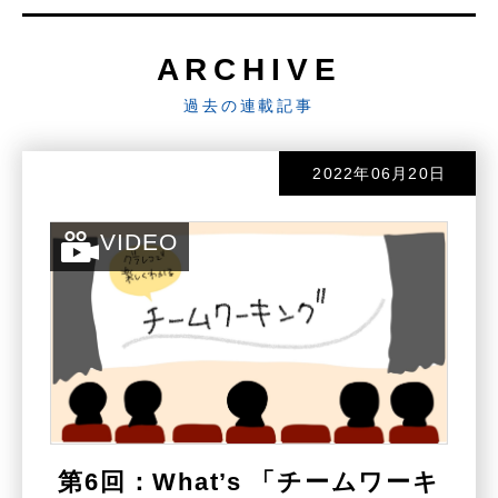
同様に、周りの人との関わり方を工夫す
ることで、やりがいや楽しさを高めるこ
ARCHIVE
とがポイントです。
過去の連載記事
③の認知、考え方の工夫とは、仕事の
2022年06月20日
意義や目的をとらえなおすことで、モチ
ベーションを高めること。一見、つまら
VIDEO
なさそうな仕事をアサインされたとして
も、そこから身につけられるスキルを、
将来にどう生かせるかを考えたり、帰り
の電車の中で、「今日うまくいったこ
と」をポジティブに振り返ったり。
これらの工夫が、生産性の向上にも、
第6回：What’s 「チームワーキ
ストレスを低減させることにもつながり