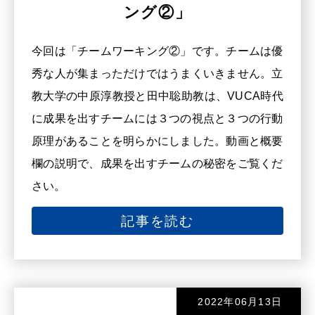
ング②」
ます。
今回は「チームワーキング②」です。チームは優
価値観や、コロナ禍に影響されたビジ
秀な人が集まっただけではうまくいきません。立
ネスの環境変化などから、スピーディな
教大学の中原淳教授と田中聡助教は、VUCA時代
働き方や事業転換を余儀なくされている
に成果を出すチームには３つの視点と３つの行動
今日この頃。働く一人ひとりがメンタル
原理があることを明らかにしました。動画と概要
ヘルスを維持するためにも、変化に対応
欄の説明で、成果を出すチームの秘密をご覧くだ
できる組織づくりのためにも、ジョブ・
さい。
クラフティングは重要な概念です。
記事を読む
５分でわかるHRヒント、次回の動画も
お楽しみに！
2022年06月13日