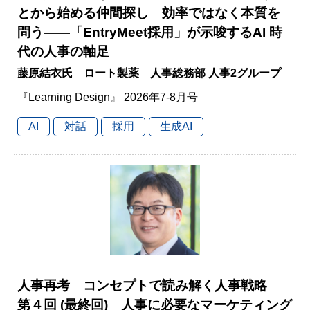
とから始める仲間探し 効率ではなく本質を
問う――「EntryMeet採用」が示唆するAI 時
代の人事の軸足
藤原結衣氏 ロート製薬 人事総務部 人事2グループ
『Learning Design』 2026年7-8月号
AI
対話
採用
生成AI
人事再考 コンセプトで読み解く人事戦略
第４回 (最終回) 人事に必要なマーケティング