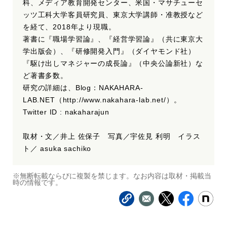
科、メディア教育開発センター、米国・マサチューセ
ッツ工科大学客員研究員、東京大学講師・准教授など
を経て、2018年より現職。
著書に『職場学習論』、『経営学習論』（共に東京大
学出版会）、『研修開発入門』（ダイヤモンド社）
『駆け出しマネジャーの成長論』（中央公論新社）な
ど著書多数。
研究の詳細は、Blog：NAKAHARA-
LAB.NET（http://www.nakahara-lab.net/）。
Twitter ID : nakaharajun
取材・文／井上 佐保子 写真／宇佐見 利明 イラス
ト／ asuka sachiko
※無断転載ならびに複製を禁じます。なお内容は取材・掲載当
時の情報です。