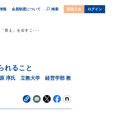
情報
会員制度について
検索
新規入会
ログイン
「答え」を出すこ･･･
られること
 淳氏 立教大学 経営学部 教