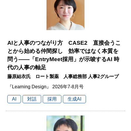
AIと人事のつながり方 CASE2 直接会うこ
とから始める仲間探し 効率ではなく本質を
問う――「EntryMeet採用」が示唆するAI 時
代の人事の軸足
藤原結衣氏 ロート製薬 人事総務部 人事2グループ
『Learning Design』 2026年7-8月号
AI
対話
採用
生成AI