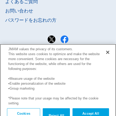
よくあるご質問
お問い合わせ
パスワードを
お忘れの方
JMAM values the privacy of its customers.
This website uses cookies to optimize and make the website
more convenient. Some cookies are necessary for the
functioning of the website, while others are used for the
following purposes:
•Measure usage of the website
•Enable personalization of the website
サイト利用規約
Learning Design Members会員規約
•Group marketing
プライバシーポリシー
GDPRプライバシーポリシー
*Please note that your usage may be affected by the cookie
このサイトに掲載された記事の無断転載を禁じます。
setting.
Copyright © JMA Management Center Inc.
Cookies
Accept All
Reject All