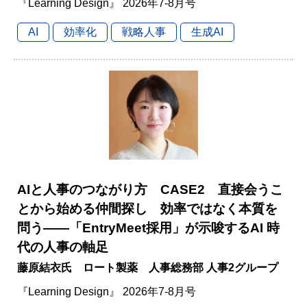
『Learning Design』 2026年7-8月号
AI
効率化
戦略人事
生成AI
AIと人事のつながり方 CASE2 直接会うこ
とから始める仲間探し 効率ではなく本質を
問う――「EntryMeet採用」が示唆するAI 時
代の人事の軸足
藤原結衣氏 ロート製薬 人事総務部 人事2グループ
『Learning Design』 2026年7-8月号