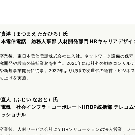
前貴洋（まつまえ たかひろ）氏
日本電信電話 総務人事部 人材開発部門 HRキャリアデザイ
卒業後、東日本電信電話株式会社に入社。ネットワーク設備の保守
究開発や設備の統括業務を担当。2021年には社外の戦略コンサル
や新規事業開発に従事。2022年より現職で次世代の経営・ビジネ
ち上げを実施。
井直人（ふじい なおと）氏
本電気 社会インフラ・コーポレートHRBP統括部 テレコム
ェッショナル
卒業後、人材サービス会社にてHRソリューションの法人営業、メ