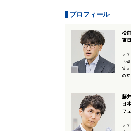
プロフィール
松
東
大学
ち研
策定
の立
藤
日
フ
大学