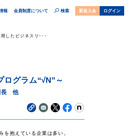
情報
会員制度について
検索
新規入会
ログイン
用したビジネスリ･･･
ログラム“√N”～
課長 他
みを抱えている企業は多い。