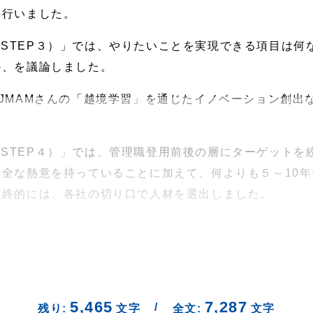
に行いました。
STEP３）」では、やりたいことを実現できる項目は何
か、を議論しました。
、JMAMさんの「越境学習」を通じたイノベーション創出
STEP４）」では、管理職登用前後の層にターゲットを
全な熱意を持っていることに加えて、何よりも５～10
最終的には、各社の切り口で人材を選出しました。
5,465
7,287
/
残り:
文字
全文:
文字