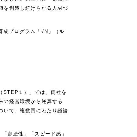
値を創造し続けられる人材づ
育成プログラム「√N」（ル
STEP１）」では、両社を
来の経営環境から逆算する
ついて、複数回にわたり議論
、「創造性」「スピード感」