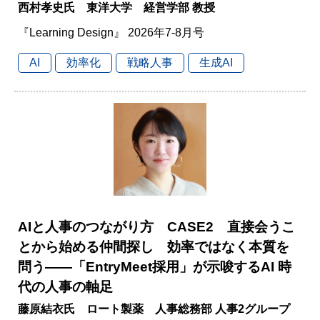
西村孝史氏 東洋大学 経営学部 教授
『Learning Design』 2026年7-8月号
AI
効率化
戦略人事
生成AI
AIと人事のつながり方 CASE2 直接会うこ
とから始める仲間探し 効率ではなく本質を
問う――「EntryMeet採用」が示唆するAI 時
代の人事の軸足
藤原結衣氏 ロート製薬 人事総務部 人事2グループ