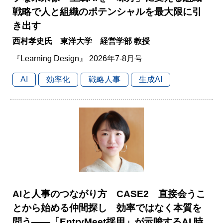
戦略で人と組織のポテンシャルを最大限に引
き出す
西村孝史氏 東洋大学 経営学部 教授
『Learning Design』 2026年7-8月号
AI
効率化
戦略人事
生成AI
AIと人事のつながり方 CASE2 直接会うこ
とから始める仲間探し 効率ではなく本質を
問う――「EntryMeet採用」が示唆するAI 時