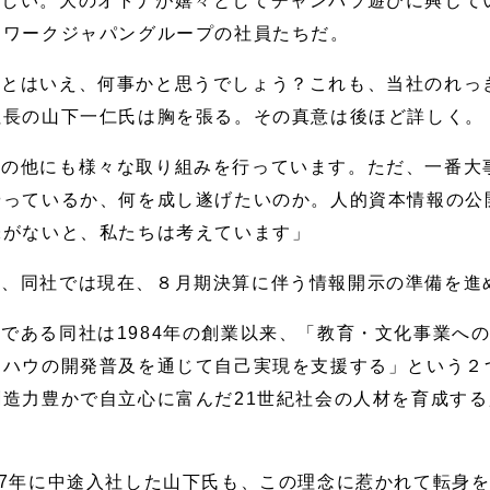
ほしい。大のオトナが嬉々としてチャンバラ遊びに興じて
トワークジャパングループの社員たちだ。
売とはいえ、何事かと思うでしょう？これも、当社のれっ
社長の山下一仁氏は胸を張る。その真意は後ほど詳しく。
会の他にも様々な取り組みを行っています。ただ、一番大
やっているか、何を成し遂げたいのか。人的資本情報の公
味がないと、私たちは考えています」
て、同社では現在、８月期決算に伴う情報開示の準備を進
である同社は1984年の創業以来、「教育・文化事業へ
ウハウの開発普及を通じて自己実現を支援する」という２
造力豊かで自立心に富んだ21世紀社会の人材を育成す
07年に中途入社した山下氏も、この理念に惹かれて転身