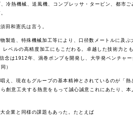
プ、冷熱機械、送風機、コンプレッサ・タービン、都市ご
だ。
、須田和憲氏は言う。
鋳物製造、特殊機械加工等により、口径数メートルに及ぶ
ル）レベルの高精度加工にもこだわる。卓越した技術力と
の信念は1912年、渦巻ポンプを開発し、大学発ベンチャ
下同）
が唱え、現在もグループの基本精神とされているのが「熱
自ら創意工夫する熱意をもって誠心誠意これにあたり、本
的大企業と同様の課題もあった。たとえば