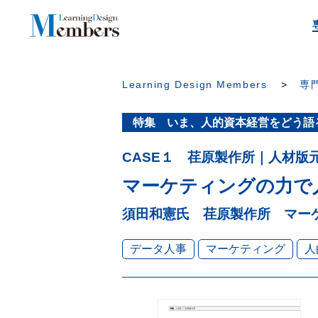
Learning Design Members
専門
特集 いま、人的資本経営をどう語
CASE１ 荏原製作所｜人材版
マーケティングの力で
須田和憲氏 荏原製作所 マー
データ人事
マーケティング
人