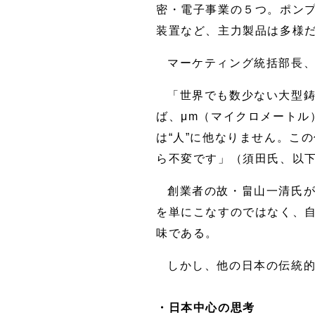
密・電子事業の５つ。ポン
装置など、主力製品は多様
マーケティング統括部長
「世界でも数少ない大型
ば、μm（マイクロメート
は“人”に他なりません。こ
ら不変です」（須田氏、以
創業者の故・畠山一清氏
を単にこなすのではなく、
味である。
しかし、他の日本の伝統
・日本中心の思考