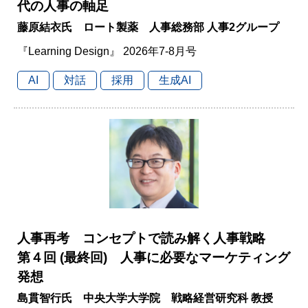
代の人事の軸足
藤原結衣氏 ロート製薬 人事総務部 人事2グループ
『Learning Design』 2026年7-8月号
AI
対話
採用
生成AI
人事再考 コンセプトで読み解く人事戦略
第４回 (最終回) 人事に必要なマーケティング
発想
島貫智行氏 中央大学大学院 戦略経営研究科 教授