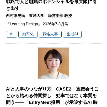
戦略で人と組織のポテンシャルを最大限に引
き出す
西村孝史氏 東洋大学 経営学部 教授
『Learning Design』 2026年7-8月号
AI
効率化
戦略人事
生成AI
AIと人事のつながり方 CASE2 直接会うこ
とから始める仲間探し 効率ではなく本質を
問う――「EntryMeet採用」が示唆するAI 時