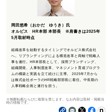
岡田悠希（おかだ ゆうき）氏
オルビス HR本部 本部長 ※肩書きは2025年
5月取材時点
組織改革を始動するタイミングでオルビス株式会社
へ。リブランディングによる構造改革と両軸で戦略人
事を遂行。HR本部長として、採用ブランディング、
組織開発、人事制度改革、マネジメント育成プログラ
ムの構築と実践を立て続けに主導。 2025年7月から
は株式会社ポーラのHR戦略部部長に着任。中長期の
人事戦略企画と遂行を担う。
※無断転載ならびに複製を禁じます。なお内容は取材・掲載当
時の情報です。