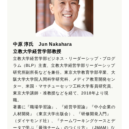
中原 淳氏 Jun Nakahara
立教大学経営学部教授
立教大学経営学部ビジネス・リーダーシップ・プログ
ラム（BLP）主査、立教大学経営学部リーダーシップ
研究所副所長などを兼任。東京大学教育学部卒業、大
阪大学大学院人間科学研究科、メディア教育開発セン
ター、米国・マサチューセッツ工科大学客員研究員、
東京大学講師・准教授などを経て、2018年より現
職。
著書に『職場学習論』、『経営学習論』『中小企業の
人材開発』（東京大学出版会）、『研修開発入門』
（ダイヤモンド社）、『チームワーキングケースとデ
ータで学ぶ「最強チーム」のつくり方』（JMAM）な