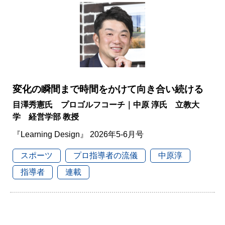
変化の瞬間まで時間をかけて向き合い続ける
目澤秀憲氏 プロゴルフコーチ｜中原 淳氏 立教大
学 経営学部 教授
『Learning Design』 2026年5-6月号
スポーツ
プロ指導者の流儀
中原淳
指導者
連載