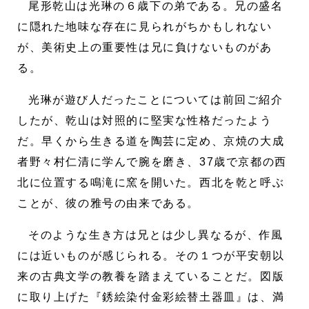
尾形乾山は光琳の６歳下の弟である。兄の盛名
に隠れた地味な存在に見られがちかもしれない
が、美術史上の重要性は兄に負けないものがあ
る。
光琳が遊び人だったことについては前回ご紹介
したが、乾山は対照的に堅実な性格だったよう
だ。早くから生きる道を陶芸に定め、京焼の大成
者野々村仁清に学んで腕を磨き、37歳で京都の西
北に位置する鳴滝に窯を開いた。西北を乾と呼ぶ
ことが、彼の雅号の由来である。
そのような生き方は兄とは少し異なるが、作風
には近いものが感じられる。その１つが平安朝以
来の古典文学の教養を踏まえていることだ。図版
に取り上げた『銹絵染付金彩絵替土器皿』は、満