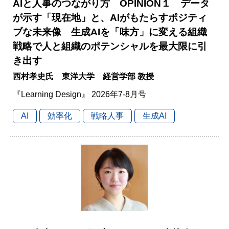
AIと人事のつながり方 OPINION１ データ
が示す「現在地」と、AIがもたらすポジティ
ブな未来像 生成AIを「味方」に変える組織
戦略で人と組織のポテンシャルを最大限に引
き出す
西村孝史氏 東洋大学 経営学部 教授
『Learning Design』 2026年7-8月号
AI
効率化
戦略人事
生成AI