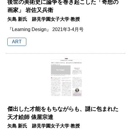
後世の美術史に論争を巻き起こした「奇想の
画家」 岩佐又兵衛
矢島 新氏 跡見学園女子大学 教授
『Learning Design』 2021年3-4月号
ART
傑出した才能をもちながらも、謎に包まれた
天才絵師 俵屋宗達
矢島 新氏 跡見学園女子大学 教授