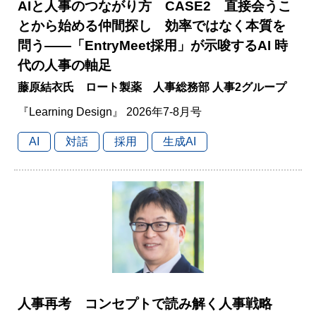
AIと人事のつながり方 CASE2 直接会うこ
とから始める仲間探し 効率ではなく本質を
問う――「EntryMeet採用」が示唆するAI 時
代の人事の軸足
藤原結衣氏 ロート製薬 人事総務部 人事2グループ
『Learning Design』 2026年7-8月号
AI
対話
採用
生成AI
人事再考 コンセプトで読み解く人事戦略