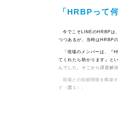
「HRBPって
今でこそLINEのHRB
つつあるが、当時はHRBP
「現場のメンバーは、『H
てくれたら助かります』と
んでした。そこから課題解
現場との信頼関係を構築
す（
図１
）。