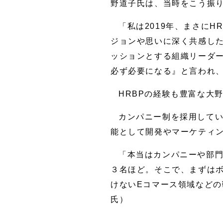
野道子氏は、当時をこう振
「私は2019年、まさに
ジョンや思いに深く共感した
ッションとする組織リーダー
必ず必要になる』と言われ
HRBPの経験も豊富な大
カンパニー制を採用してい
能として開発やマーケティ
「本当はカンパニーや部門
３名ほど。そこで、まずは
けないEコマース領域などの
氏）