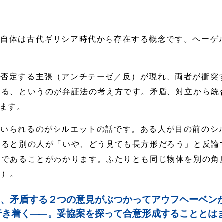
。
法自体は古代ギリシア時代から存在する概念です。ヘーゲ
を否定する主張（アンチテーゼ／反）が現れ、両者が衝突
する、というのが弁証法の考え方です。矛盾、対立から統
ます。
用いられるのがシルエットの話です。ある人が目の前のシ
すると別の人が「いや、どう見ても長方形だろう」と反論
形であることがわかります。ふたりとも同じ物体を別の角
２
）。
、矛盾する２つの意見がぶつかってアウフヘーベン
行き着く
――
。妥協案を探って合意形成することとは