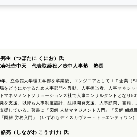
谷邦生（つぼたに くにお）氏
式会社壺中天 代表取締役／壺中人事塾 塾長
99年、立命館大学理工学部を卒業後、エンジニアとしてＩＴ企業（Sle
場をどうにかするため人事部門へ異動。人事担当者、人事マネジャー
トマネジメントソリューションズ社で人事コンサルタントとなり5
発を支援。以降も人事制度設計、組織開発支援、人事顧問、書籍、
支援している。著書に『図解 人材マネジメント入門』『図解 組織
『図解 労務入門』（いずれもディスカヴァー・トゥエンティワン
川皓亮（しながわ こうすけ）氏