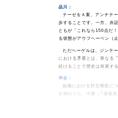
品川：
テーゼをＡ案、アンチテー
歩することです。一方、弁証
ともが「これなら150点だ
る状態がアウフヘーベン（
ただヘーゲルは、ジンテ
における矛盾とは、単なる
続けることで歴史は発展す
坪谷：
組織における対立構造に
※
左側のうち、中庸（
連載第