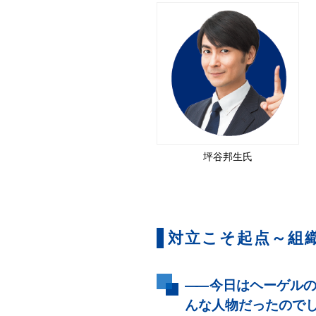
坪谷邦生氏
対立こそ起点～組
――
今日はヘーゲルの
んな人物だったので