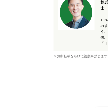
株
士
19
の後
う。
信。
『日
※無断転載ならびに複製を禁じます