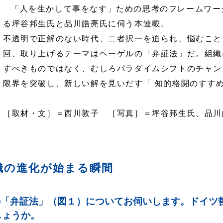
「人を生かして事をなす」ための思考のフレームワー
る坪谷邦生氏と品川皓亮氏に伺う本連載。
不透明で正解のない時代、二者択一を迫られ、悩むこと
回、取り上げるテーマはヘーゲルの「弁証法」だ。組織
すべきものではなく、むしろパラダイムシフトのチャン
限界を突破し、新しい解を見いだす「 知的格闘のすす
［取材・文］＝西川敦子 ［写真］＝坪谷邦生氏、品川
織の進化が始まる瞬間
「弁証法」（
図１
）についてお伺いします。ドイツ
しょうか。