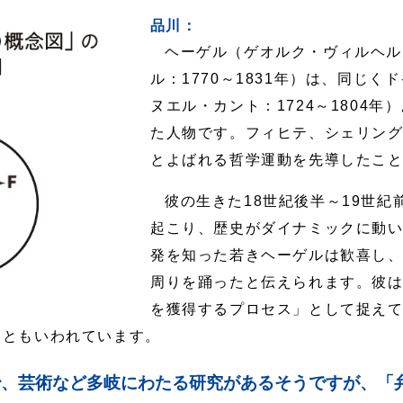
品川：
ヘーゲル（ゲオルク・ヴィルヘル
ル：1770～1831年）は、同じ
ヌエル・カント：1724～1804
た人物です。フィヒテ、シェリン
とよばれる哲学運動を先導したこ
彼の生きた18世紀後半～19世
起こり、歴史がダイナミックに動
発を知った若きヘーゲルは歓喜し
周りを踊ったと伝えられます。彼
を獲得するプロセス」として捉え
、ともいわれています。
、芸術など多岐にわたる研究があるそうですが、「