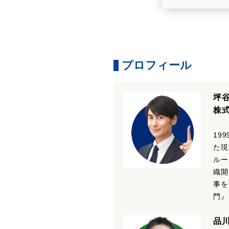
プロフィール
坪
株
19
た現
ルー
織開
事を
門』
品