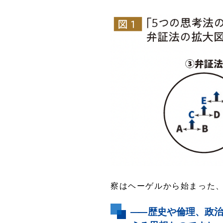
察はヘーゲルから始まった
――
歴史や倫理、政治