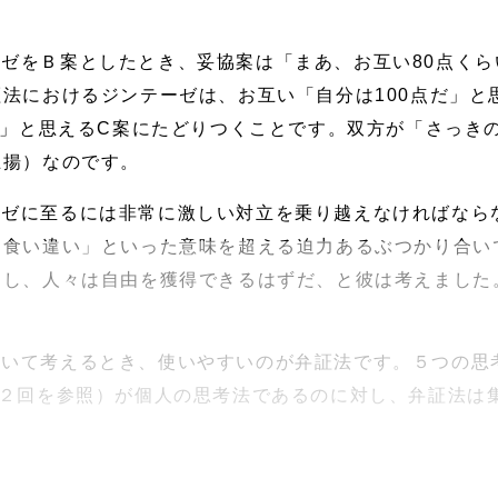
ゼをＢ案としたとき、妥協案は「まあ、お互い80点く
法におけるジンテーゼは、お互い「自分は100点だ」と
！」と思えるC案にたどりつくことです。双方が「さっき
止揚）なのです。
ーゼに至るには非常に激しい対立を乗り越えなければなら
「食い違い」といった意味を超える迫力あるぶつかり合い
るし、人々は自由を獲得できるはずだ、と彼は考えました
ついて考えるとき、使いやすいのが弁証法です。５つの思
２回を参照）が個人の思考法であるのに対し、弁証法は