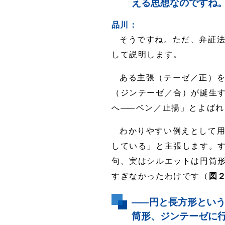
える思想なのですね
品川：
そうですね。ただ、弁証
して説明します。
ある主張（テーゼ／正）
（ジンテーゼ／合）が誕生
へ
――
ベン／止揚」とよばれ
わかりやすい例えとして
している」と主張します。
句、実はシルエットは円筒
すぎなかったわけです（
図
――
円と長方形という
筒形、ジンテーゼに