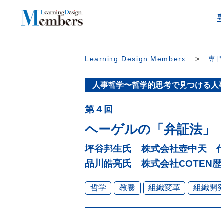
Learning Design Members
専門
人事哲学〜哲学的思考で見つける人
第４回
ヘーゲルの「弁証法」
坪谷邦生氏 株式会社壺中天 
品川皓亮氏 株式会社COTE
哲学
教養
組織変革
組織開