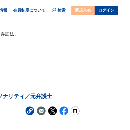
情報
会員制度について
検索
新規入会
ログイン
「弁証法」
ソナリティ／元弁護士