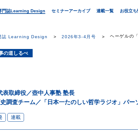
専門誌Learning Design
セミナーアーカイブ
連載一覧
お役立ち
ヘーゲルの
誌 Learning Design
2026年3-4月号
事の道しるべ
代表取締役／壺中人事塾 塾長
N歴史調査チーム／「日本一たのしい哲学ラジオ」パー
発
連載