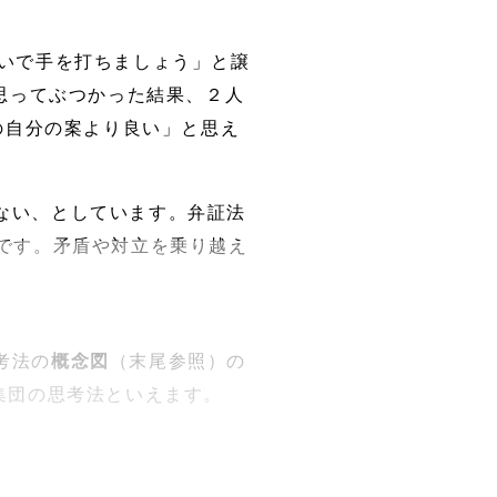
らいで手を打ちましょう」と譲
思ってぶつかった結果、２人
の自分の案より良い」と思え
ない、としています。弁証法
です。矛盾や対立を乗り越え
。
考法の
概念図
（末尾参照）の
集団の思考法といえます。