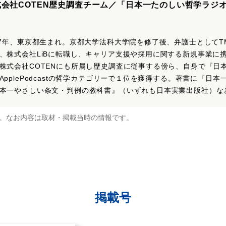
式会社COTEN歴史調査チーム／「日本一たのしい哲学ラジ
87年、東京都生まれ。京都大学法科大学院を修了後、弁護士としてT
、株式会社LiBに転職し、キャリア支援や採用に関する新規事業に
株式会社COTENにも所属し歴史調査に従事する傍ら、自身で『日
ApplePodcastの哲学カテゴリーで１位を獲得する。著書に『日
本一やさしい条文・判例の教科書』（いずれも日本実業出版社）な
。なお内容は取材・掲載当時の情報です。
掲載号