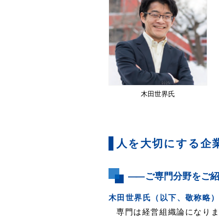
木田世界氏
人を大切にする企
――
ご専門分野をご紹
木田世界氏（以下、敬称略
専門は経営組織論になり