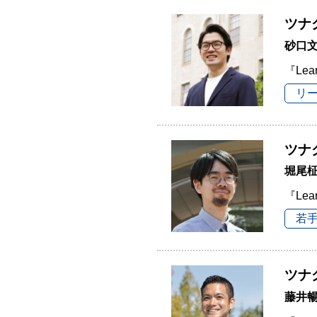
ツナ
砂口
『Lea
リ
ツナ
堀尾
『Lea
若
ツナ
藤井暢