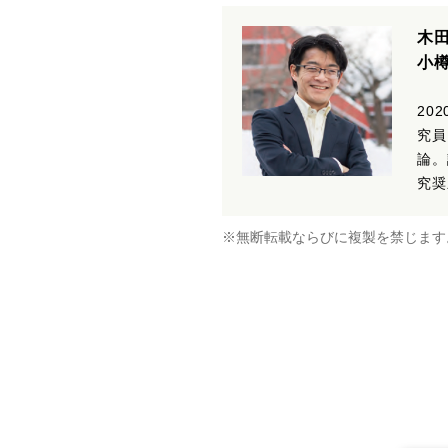
木
小
20
究員
論。
究奨
※無断転載ならびに複製を禁じます