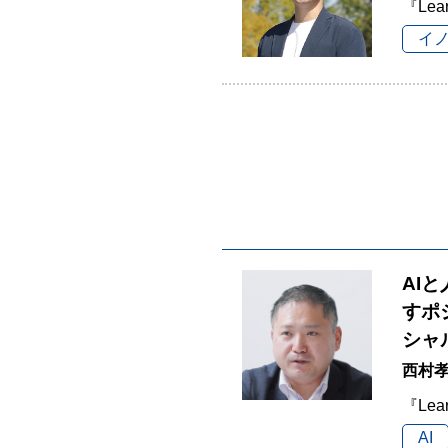
『Lea
イ
AI
すポ
シャ
西村孝
『Lea
AI