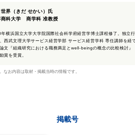
田世界（きだ せかい）氏
樽商科大学 商学科 准教授
20年横浜国立大学大学院国際社会科学府経営学博士課程修了。独立
、西武文理大学サービス経営学部 サービス経営学科 専任講師を経
論文『組織研究における職務満足とwell-beingの概念の比較検討』
励賞を受賞。
。なお内容は取材・掲載当時の情報です。
掲載号