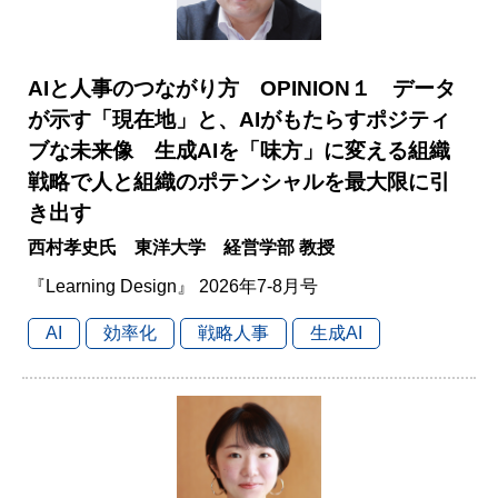
AIと人事のつながり方 OPINION１ データ
が示す「現在地」と、AIがもたらすポジティ
ブな未来像 生成AIを「味方」に変える組織
戦略で人と組織のポテンシャルを最大限に引
き出す
西村孝史氏 東洋大学 経営学部 教授
『Learning Design』 2026年7-8月号
AI
効率化
戦略人事
生成AI