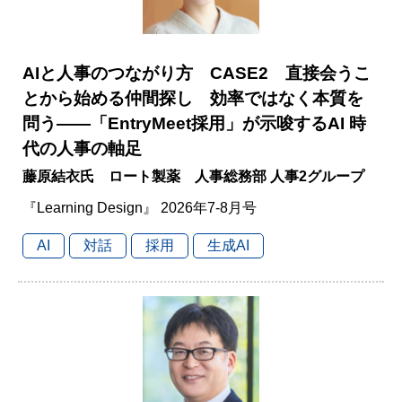
AIと人事のつながり方 CASE2 直接会うこ
とから始める仲間探し 効率ではなく本質を
問う――「EntryMeet採用」が示唆するAI 時
代の人事の軸足
藤原結衣氏 ロート製薬 人事総務部 人事2グループ
『Learning Design』 2026年7-8月号
AI
対話
採用
生成AI