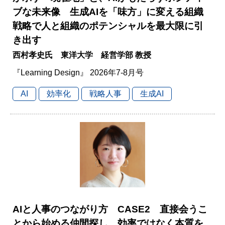
ブな未来像 生成AIを「味方」に変える組織
戦略で人と組織のポテンシャルを最大限に引
き出す
西村孝史氏 東洋大学 経営学部 教授
『Learning Design』 2026年7-8月号
AI
効率化
戦略人事
生成AI
AIと人事のつながり方 CASE2 直接会うこ
とから始める仲間探し 効率ではなく本質を