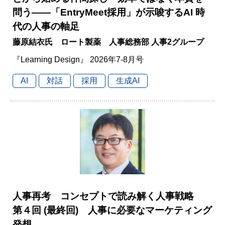
問う――「EntryMeet採用」が示唆するAI 時
代の人事の軸足
藤原結衣氏 ロート製薬 人事総務部 人事2グループ
『Learning Design』 2026年7-8月号
AI
対話
採用
生成AI
人事再考 コンセプトで読み解く人事戦略
第４回 (最終回) 人事に必要なマーケティング
発想