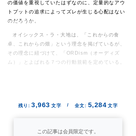
の価値を重視していたはずなのに、定量的なアウ
トプットの追求によってズレが生じる心配はない
のだろうか。
オイシックス・ラ・大地は、「これからの食
卓、これからの畑」という理念を掲げているが、
その理念に紐づけて、「ORDism（オーディズ
ム）」とよばれる７つの行動規範を定めている。
3,963
5,284
/
残り:
文字
全文:
文字
この記事は会員限定です。