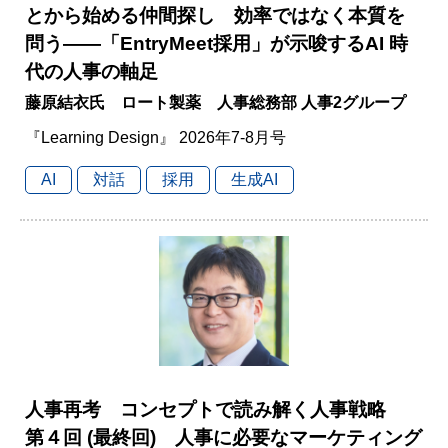
とから始める仲間探し 効率ではなく本質を
問う――「EntryMeet採用」が示唆するAI 時
代の人事の軸足
藤原結衣氏 ロート製薬 人事総務部 人事2グループ
『Learning Design』 2026年7-8月号
AI
対話
採用
生成AI
人事再考 コンセプトで読み解く人事戦略
第４回 (最終回) 人事に必要なマーケティング