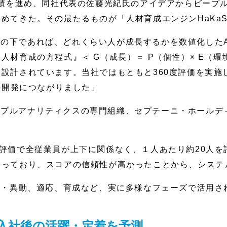
蓄積を進め、同社代表の佐藤光紀氏のアイデアからピープ
めてきた。その最たるものが「人材育成エンジンHaKa
の下であれば、どれくらい人が成長するかを数値化したA
人材育成の方程式』＜ G（成長）＝ P（個性）× E（環
設計されています。当社ではもともと360度評価を実施
eの開発につながりました」
ープルアナリティクスの専門組織、セプテーニ・ホールデ
度評価で全従業員が上下に関係なく、１人あたり約20人
なっており、スコアの信頼性が高かったことから、システ
配置・異動、適応、育成など、実に多様なフェーズで活用
用入社後の活躍・定着を予測