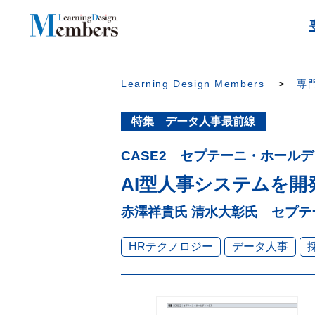
Learning Design Members
専門
特集 データ人事最前線
CASE2 セプテーニ・ホール
AI型人事システムを開
赤澤祥貴氏 清水大彰氏 セプ
HRテクノロジー
データ人事