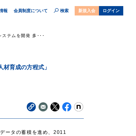
情報
会員制度について
検索
新規入会
ログイン
システムを開発 多･･･
「人材育成の方程式」
データの蓄積を進め、2011