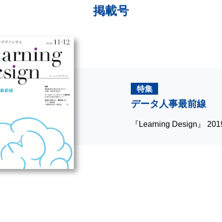
掲載号
特集
データ人事最前線
『Learning Design』 2