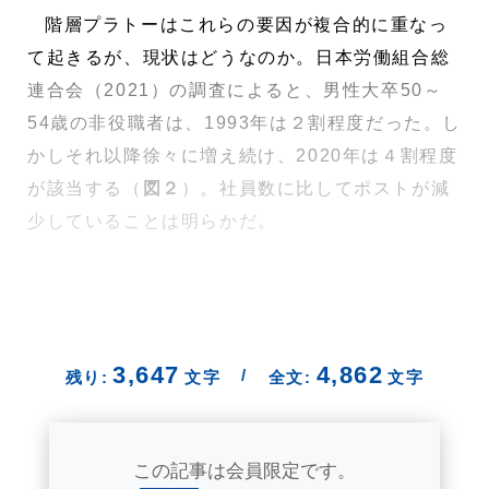
階層プラトーはこれらの要因が複合的に重なっ
て起きるが、現状はどうなのか。日本労働組合総
連合会（2021）の調査によると、男性大卒50～
54歳の非役職者は、1993年は２割程度だった。し
かしそれ以降徐々に増え続け、2020年は４割程度
が該当する（
図２
）。社員数に比してポストが減
少していることは明らかだ。
3,647
4,862
/
残り:
文字
全文:
文字
この記事は会員限定です。