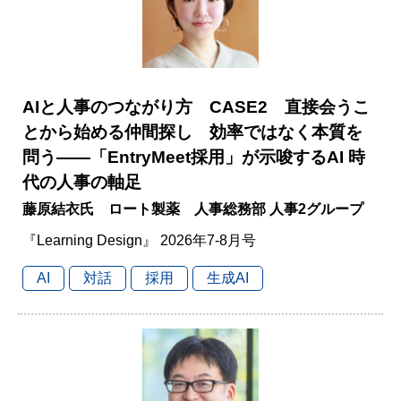
AIと人事のつながり方 CASE2 直接会うこ
とから始める仲間探し 効率ではなく本質を
問う――「EntryMeet採用」が示唆するAI 時
代の人事の軸足
藤原結衣氏 ロート製薬 人事総務部 人事2グループ
『Learning Design』 2026年7-8月号
AI
対話
採用
生成AI