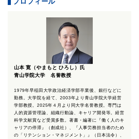
プロフィール
山本 寛（やまもと ひろし）氏
青山学院大学 名誉教授
1979年早稲田大学政治経済学部卒業後、銀行などに
勤務。大学院を経て、2003年より青山学院大学経営
学部教授。2025年４月より同大学名誉教授。専門は
人的資源管理論、組織行動論、キャリア開発等。経営
科学文献賞など受賞多数。著書・編著に『働く人のキ
ャリアの停滞』（創成社）、『人事労務担当者のため
の「リテンション・マネジメント」』（日本法令）、