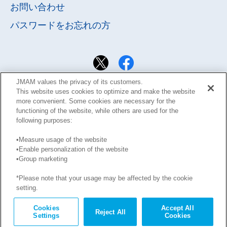
お問い合わせ
パスワードを
お忘れの方
JMAM values the privacy of its customers.
This website uses cookies to optimize and make the website
more convenient. Some cookies are necessary for the
functioning of the website, while others are used for the
following purposes:
•Measure usage of the website
•Enable personalization of the website
サイト利用規約
Learning Design Members会員規約
•Group marketing
プライバシーポリシー
GDPRプライバシーポリシー
*Please note that your usage may be affected by the cookie
このサイトに掲載された記事の無断転載を禁じます。
setting.
Copyright © JMA Management Center Inc.
Cookies
Accept All
Reject All
Settings
Cookies