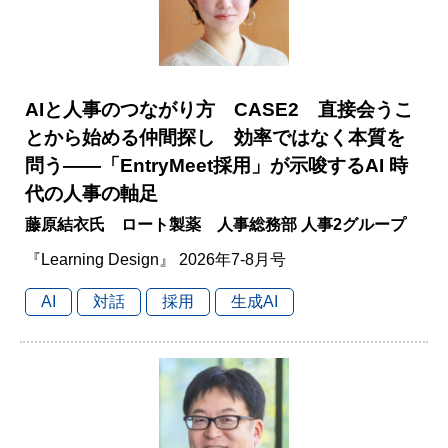
AIと人事のつながり方 CASE2 直接会うこ
とから始める仲間探し 効率ではなく本質を
問う――「EntryMeet採用」が示唆するAI 時
代の人事の軸足
藤原結衣氏 ロート製薬 人事総務部 人事2グループ
『Learning Design』 2026年7-8月号
AI
対話
採用
生成AI