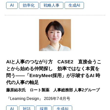
AI
効率化
戦略人事
生成AI
AIと人事のつながり方 CASE2 直接会うこ
とから始める仲間探し 効率ではなく本質を
問う――「EntryMeet採用」が示唆するAI 時
代の人事の軸足
藤原結衣氏 ロート製薬 人事総務部 人事2グループ
『Learning Design』 2026年7-8月号
AI
対話
採用
生成AI