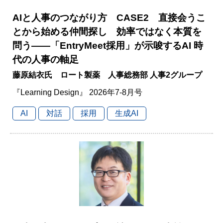
AIと人事のつながり方 CASE2 直接会うこ
とから始める仲間探し 効率ではなく本質を
問う――「EntryMeet採用」が示唆するAI 時
代の人事の軸足
藤原結衣氏 ロート製薬 人事総務部 人事2グループ
『Learning Design』 2026年7-8月号
AI
対話
採用
生成AI