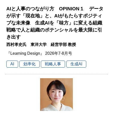
AIと人事のつながり方 OPINION１ データ
が示す「現在地」と、AIがもたらすポジティ
ブな未来像 生成AIを「味方」に変える組織
戦略で人と組織のポテンシャルを最大限に引
き出す
西村孝史氏 東洋大学 経営学部 教授
『Learning Design』 2026年7-8月号
AI
効率化
戦略人事
生成AI