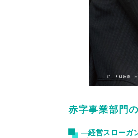
赤字事業部門
―経営スローガ