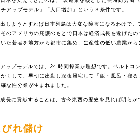
日本を支えてきたのは、“製造業を核とした長時間労働”
ッチアップモデル」「人口増加」という３条件です。
進出しようとすれば日本列島は大変な障害になるわけで、
。そのアメリカの庇護のもとで日本は経済成長を遂げたの
ていた若者を地方から都市に集め、生産性の低い農業から
アップモデルでは、24 時間操業が理想です。ベルトコ
。かくして、早朝に出勤し深夜帰宅して「飯・風呂・寝る
明確な性分業が生まれました。
済成長に貢献することは、古今東西の歴史を見れば明らか
たびれ儲け