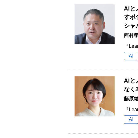
AI
すポ
シャ
西村孝
『Lea
AI
AI
なく
藤原結
『Lea
AI