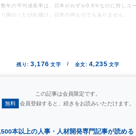
年の平均成長率は、日本がわずか0.6％なのに対しユーロ圏
折り損のくたびれ儲け」以外の何ものでもありません。
3,176
4,235
/
残り:
文字
全文:
文字
この記事は会員限定です。
無料
会員登録すると、
続きをお読みいただけます。
2,500本以上の人事・
人材開発専門記事が読める