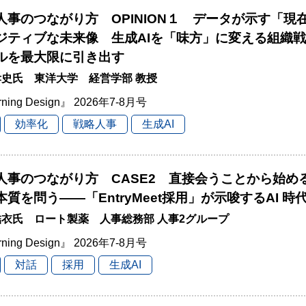
と人事のつながり方 OPINION１ データが示す「現
ジティブな未来像 生成AIを「味方」に変える組織
ルを最大限に引き出す
史氏 東洋大学 経営学部 教授
rning Design』 2026年7-8月号
効率化
戦略人事
生成AI
と人事のつながり方 CASE2 直接会うことから始
本質を問う――「EntryMeet採用」が示唆するAI 
衣氏 ロート製薬 人事総務部 人事2グループ
rning Design』 2026年7-8月号
対話
採用
生成AI