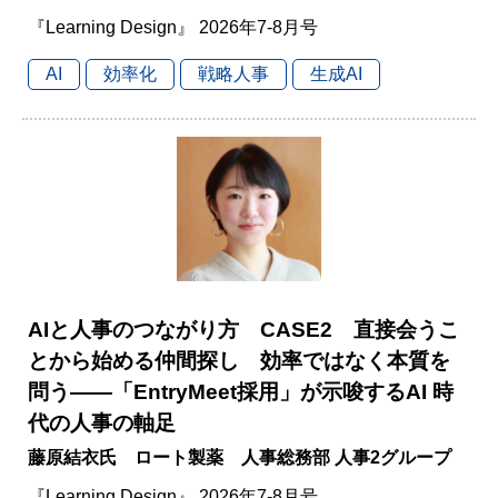
『Learning Design』 2026年7-8月号
AI
効率化
戦略人事
生成AI
AIと人事のつながり方 CASE2 直接会うこ
とから始める仲間探し 効率ではなく本質を
問う――「EntryMeet採用」が示唆するAI 時
代の人事の軸足
藤原結衣氏 ロート製薬 人事総務部 人事2グループ
『Learning Design』 2026年7-8月号