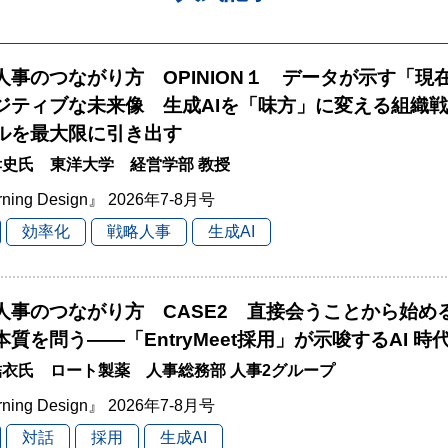
と人事のつながり方 OPINION１ データが示す「現
ジティブな未来像 生成AIを「味方」に変える組織
ルを最大限に引き出す
史氏 東洋大学 経営学部 教授
rning Design』 2026年7-8月号
効率化
戦略人事
生成AI
と人事のつながり方 CASE2 直接会うことから始
本質を問う――「EntryMeet採用」が示唆するAI 
衣氏 ロート製薬 人事総務部 人事2グループ
rning Design』 2026年7-8月号
対話
採用
生成AI