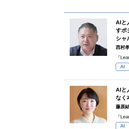
AI
すポ
シャ
西村孝
『Lea
AI
AI
なく
藤原結
『Lea
AI