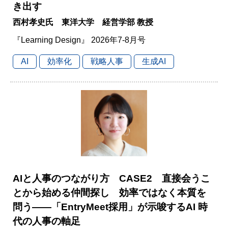
き出す
西村孝史氏 東洋大学 経営学部 教授
『Learning Design』 2026年7-8月号
AI
効率化
戦略人事
生成AI
AIと人事のつながり方 CASE2 直接会うこ
とから始める仲間探し 効率ではなく本質を
問う――「EntryMeet採用」が示唆するAI 時
代の人事の軸足