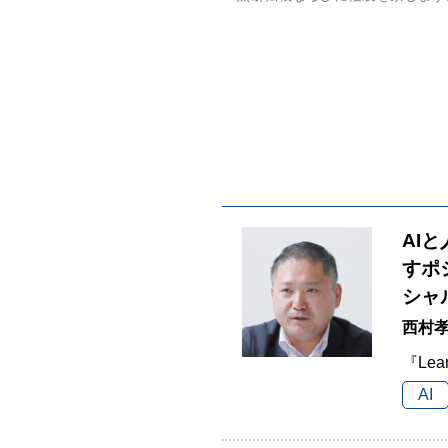
AI
すポ
シャ
西村孝
『Lea
AI