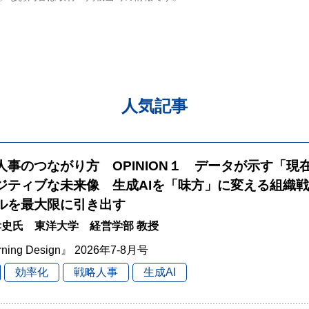
人気記事
と人事のつながり方 OPINION１ データが示す「現
ジティブな未来像 生成AIを「味方」に変える組織
ルを最大限に引き出す
史氏 東洋大学 経営学部 教授
rning Design』 2026年7-8月号
効率化
戦略人事
生成AI