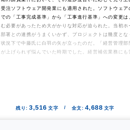
より受注ソフトウェア開発業にも適用された。ソフトウェ
までの「工事完成基準」から「工事進行基準」への変更は
込む必要があったため大がかりな対応が迫られた。当初ホ
他部署との連携がうまくいかず、プロジェクトは幾度とな
た状況下で中藤氏に白羽の矢が立ったのだ。「経営管理部
果が上げられず悩んでいた時期でした。経営補佐業務にも
3,516
4,688
/
残り:
文字
全文:
文字