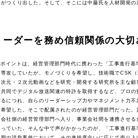
験がつくり出した。そして、そこには中藤氏を人材開発の
リーダーを務め信頼関係の大切
グポイントは、経営管理部門時代に携わった「工事進行基
専攻していたが、モノづくりを希望し、技術職でCSK（
３次元・２次元動画などを研究・開発する研究所を主な顧
と共同でデジタル放送関連の特許を取得するなど、プロの
がるにつれ、自らのリーダーシップ力やマネジメント力不
を希望した。そこで配属されたのが経営管理部門だった。
業会社側の経営管理部門へ入り、事業会社間を連携させる
わっていた。そんな中で声がかかったのが、「工事進行基
長期の請負案件において、その進捗度合いに応じて売り上