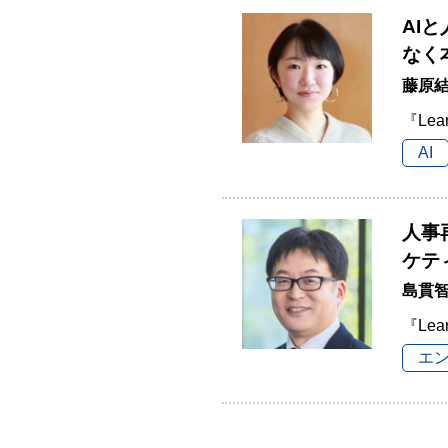
AI
なく
藤原結
『Lea
AI
人事
ケテ
島貫
『Lea
エ